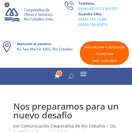
Teléfono:
03543 451317
/
451257
Guardia 24hs :
03543 155 12365
03543 156 92415
Atención al usuario:
PARA ABONAR O DESCARGAR
Av. San Martín 4202, Río Ceballos
TU FACTURA
HACE CLICK AQUI
0
Nos preparamos para un
nuevo desafío
por
Comunicación Cooperativa de Río Ceballos
|
Dic