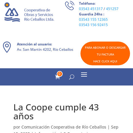
Teléfono:
03543 451317
/
451257
Guardia 24hs :
03543 155 12365
03543 156 92415
Atención al usuario:
PARA ABONAR O DESCARGAR
Av. San Martín 4202, Río Ceballos
TU FACTURA
HACE CLICK AQUI
0
La Coope cumple 43
años
por
Comunicación Cooperativa de Río Ceballos
|
Sep