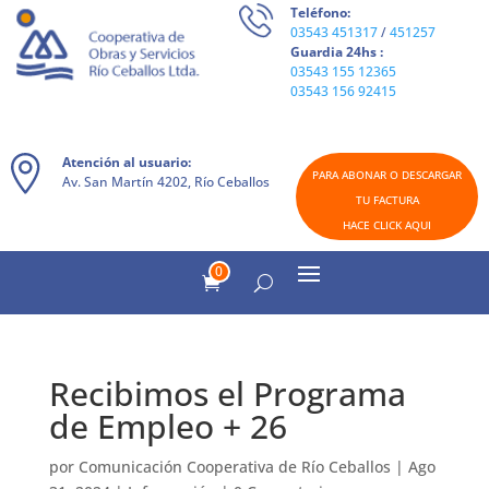
Teléfono:
03543 451317
/
451257
Guardia 24hs :
03543 155 12365
03543 156 92415
Atención al usuario:
PARA ABONAR O DESCARGAR
Av. San Martín 4202, Río Ceballos
TU FACTURA
HACE CLICK AQUI
0
Recibimos el Programa
de Empleo + 26
por
Comunicación Cooperativa de Río Ceballos
|
Ago