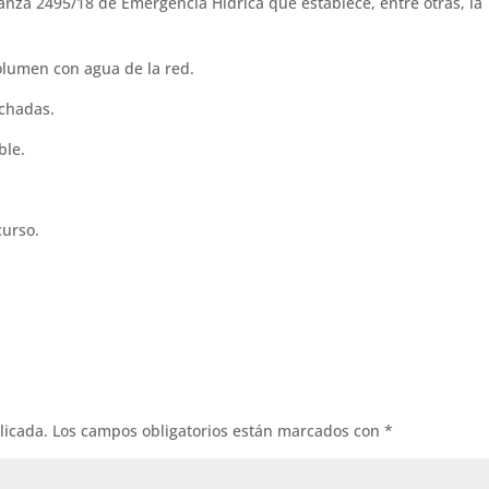
anza 2495/18 de Emergencia Hídrica que establece, entre otras, la
volumen con agua de la red.
achadas.
ble.
curso.
licada.
Los campos obligatorios están marcados con
*