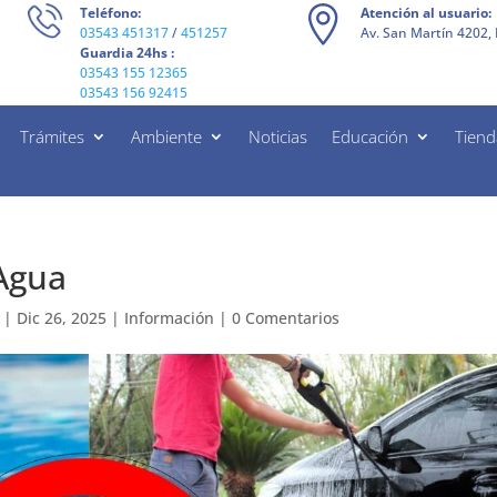
Teléfono:
Atención al usuario:
03543 451317
/
451257
Av. San Martín 4202, 
Guardia 24hs :
03543 155 12365
03543 156 92415
Trámites
Ambiente
Noticias
Educación
Tiend
Agua
|
Dic 26, 2025
|
Información
|
0 Comentarios