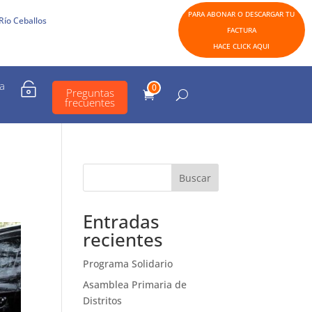
PARA ABONAR O DESCARGAR TU
Río Ceballos
FACTURA
HACE CLICK AQUI
a

0
Preguntas
frecuentes
Buscar
Entradas
recientes
Programa Solidario
Asamblea Primaria de
Distritos